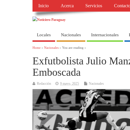
Inicio
Acerca
Servicios
Contact
Locales
Nacionales
Internacionales
Home
»
Nacionales
» You are reading »
Exfutbolista Julio Man
Emboscada
Redacción
9 mayo, 2025
Nacionales