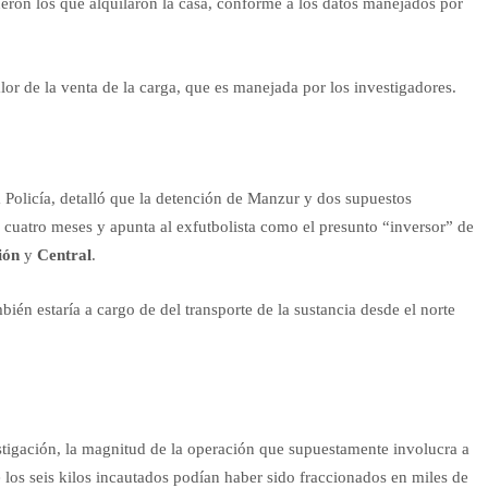
ueron los que alquilaron la casa, conforme a los datos manejados por
or de la venta de la carga, que es manejada por los investigadores.
a Policía, detalló que la detención de Manzur y dos supuestos
 cuatro meses y apunta al exfutbolista como el presunto “inversor” de
ión
y
Central
.
én estaría a cargo de del transporte de la sustancia desde el norte
tigación, la magnitud de la operación que supuestamente involucra a
los seis kilos incautados podían haber sido fraccionados en miles de