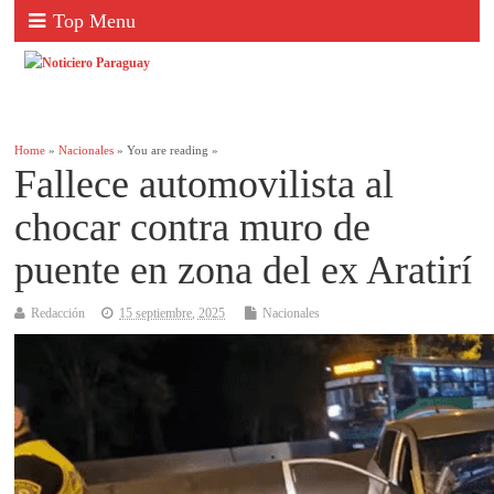
Top Menu
Home
»
Nacionales
» You are reading »
Fallece automovilista al
chocar contra muro de
puente en zona del ex Aratirí
Redacción
15 septiembre, 2025
Nacionales