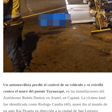
Un automovilista perdió el control de su vehículo y se estrelló
contra el muro del puente Tayuazapé,
en las inmediaciones del
Autódromo Rubén Dumot, ex Aratirí, en Capiatá. La víctima fatal
fue identificada como Rodrigo Candia (40), quien iba al mando de
un auto Kia Picanto en dirección a la ciudad de San Lorenzo.