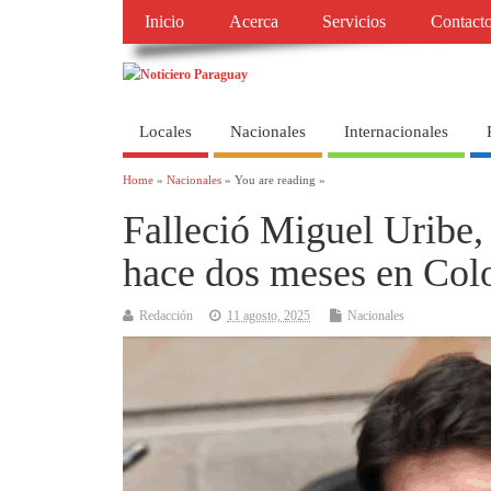
Inicio
Acerca
Servicios
Contact
Locales
Nacionales
Internacionales
Home
»
Nacionales
» You are reading »
Falleció Miguel Uribe, 
hace dos meses en Col
Redacción
11 agosto, 2025
Nacionales