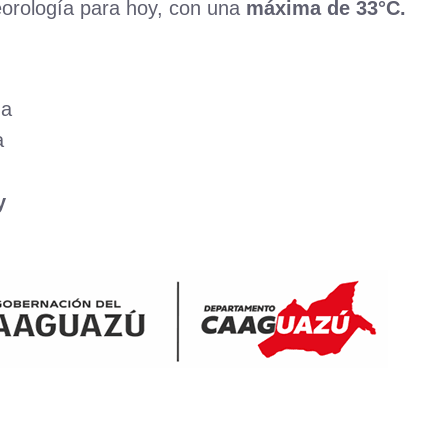
eorología para hoy, con una
máxima de 33°C.
da
a
y