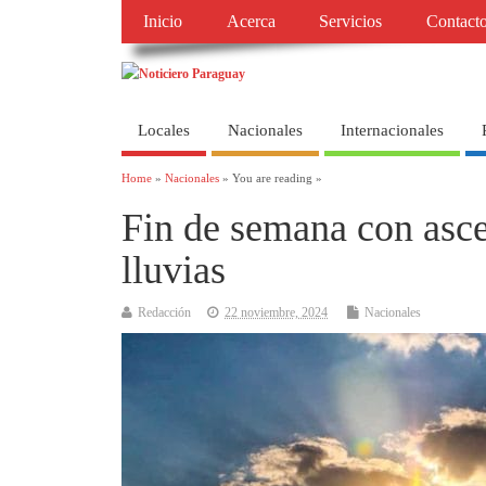
Inicio
Acerca
Servicios
Contact
Locales
Nacionales
Internacionales
Home
»
Nacionales
» You are reading »
Fin de semana con asce
lluvias
Redacción
22 noviembre, 2024
Nacionales