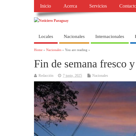
Inicio
Acerca
Servicios
Contact
Locales
Nacionales
Internacionales
Home
»
Nacionales
» You are reading »
Fin de semana fresco y 
Redacción
7 junio, 2025
Nacionales