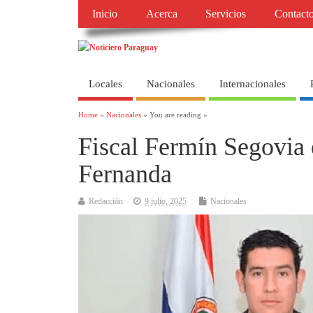
Inicio
Acerca
Servicios
Contact
Locales
Nacionales
Internacionales
Home
»
Nacionales
» You are reading »
Fiscal Fermín Segovia 
Fernanda
Redacción
9 julio, 2025
Nacionales