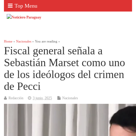
Top Menu
Home
»
Nacionales
» You are reading »
Fiscal general señala a
Sebastián Marset como uno
de los ideólogos del crimen
de Pecci
Redacción
3 junio, 2025
Nacionales