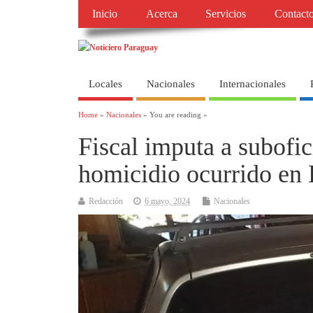
Inicio
Acerca
Servicios
Contact
Locales
Nacionales
Internacionales
Home
»
Nacionales
» You are reading »
Fiscal imputa a subofic
homicidio ocurrido en
Redacción
6 mayo, 2024
Nacionales