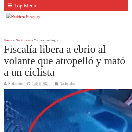
Top Menu
Home
»
Nacionales
» You are reading »
Fiscalía libera a ebrio al
volante que atropelló y mató
a un ciclista
Redacción
2 abril, 2024
Nacionales