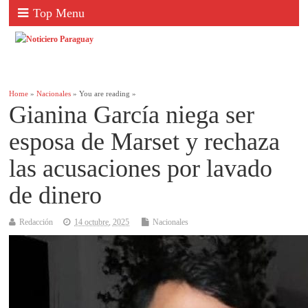
Top Menu
Home
»
Nacionales
» You are reading »
Gianina García niega ser
esposa de Marset y rechaza
las acusaciones por lavado
de dinero
Redacción
14 octubre, 2025
Nacionales