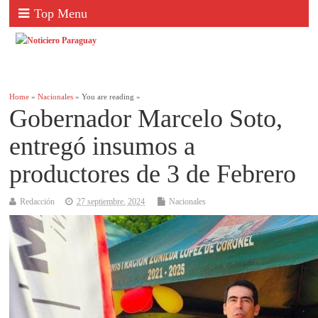
Top Menu
Home
»
Nacionales
» You are reading »
Gobernador Marcelo Soto,
entregó insumos a
productores de 3 de Febrero
Redacción
27 septiembre, 2024
Nacionales