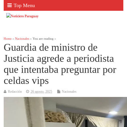
Top Menu
Home
»
Nacionales
» You are reading »
Guardia de ministro de
Justicia agrede a periodista
que intentaba preguntar por
celdas vips
Redacción
26 agosto, 2025
Nacionales