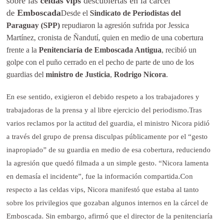
sobre las
celdas vips
descubiertas en la cárcel
de
Emboscada
Desde el
Sindicato de Periodistas del
Paraguay (
SPP
)
repudiaron la agresión sufrida por Jessica
Martínez, cronista de Ñandutí, quien en medio de una cobertura
frente a la
Penitenciaría de Emboscada Antigua
, recibió un
golpe con el puño cerrado en el pecho de parte de uno de los
guardias del
ministro de Justicia
,
Rodrigo Nicora
.
En ese sentido, exigieron el debido respeto a los trabajadores y
trabajadoras de la prensa y al libre ejercicio del periodismo.Tras
varios reclamos por la actitud del guardia, el ministro Nicora pidió
a través del grupo de prensa disculpas públicamente por el “gesto
inapropiado” de su guardia en medio de esa cobertura, reduciendo
la agresión que quedó filmada a un simple gesto. “Nicora lamenta
en demasía el incidente”, fue la información compartida.Con
respecto a las celdas vips, Nicora manifestó que estaba al tanto
sobre los privilegios que gozaban algunos internos en la cárcel de
Emboscada. Sin embargo, afirmó que el director de la penitenciaría