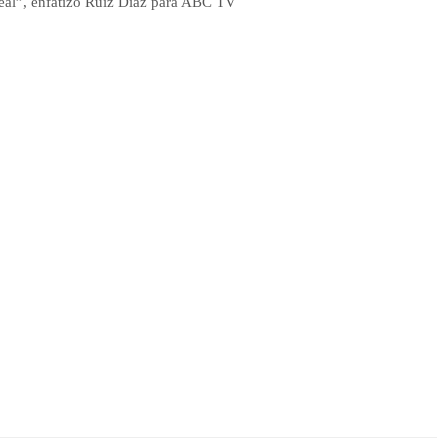
real”, enfatizó Ruiz Díaz para ABC TV