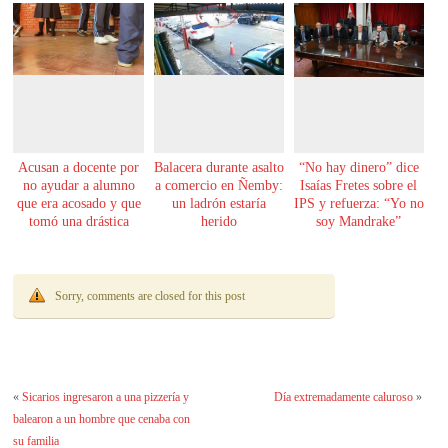
Acusan a docente por
Balacera durante asalto
“No hay dinero” dice
no ayudar a alumno
a comercio en Ñemby:
Isaías Fretes sobre el
que era acosado y que
un ladrón estaría
IPS y refuerza: “Yo no
tomó una drástica
herido
soy Mandrake”
decisión
Sorry, comments are closed for this post
«
Sicarios ingresaron a una pizzería y
Día extremadamente caluroso
»
balearon a un hombre que cenaba con
su familia