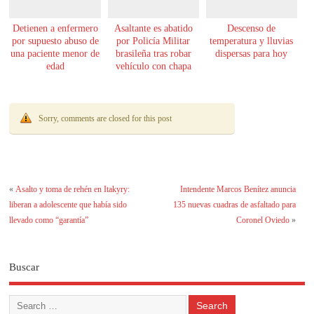
Detienen a enfermero
Asaltante es abatido
Descenso de
por supuesto abuso de
por Policía Militar
temperatura y lluvias
una paciente menor de
brasileña tras robar
dispersas para hoy
edad
vehículo con chapa
paraguaya
Sorry, comments are closed for this post
«
Asalto y toma de rehén en Itakyry:
Intendente Marcos Benítez anuncia
liberan a adolescente que había sido
135 nuevas cuadras de asfaltado para
llevado como “garantía”
Coronel Oviedo
»
Buscar