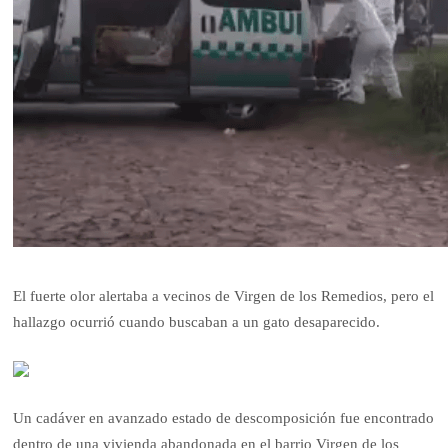
El fuerte olor alertaba a vecinos de Virgen de los Remedios, pero el
hallazgo ocurrió cuando buscaban a un gato desaparecido.
Un cadáver en avanzado estado de descomposición fue encontrado
dentro de una vivienda abandonada en el barrio Virgen de los