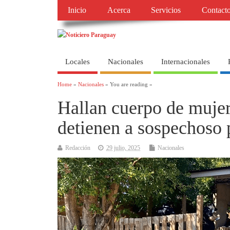
Inicio
Acerca
Servicios
Contact
Locales
Nacionales
Internacionales
Home
»
Nacionales
» You are reading »
Hallan cuerpo de mujer
detienen a sospechoso 
Redacción
29 julio, 2025
Nacionales