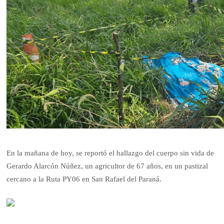
En la mañana de hoy, se reportó el hallazgo del cuerpo sin vida de
Gerardo Alarcón Núñez, un agricultor de 67 años, en un pastizal
cercano a la Ruta PY06 en San Rafael del Paraná.