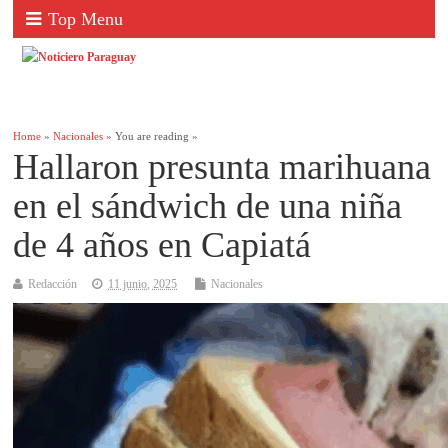
Top Menu
Home
»
Nacionales
» You are reading »
Hallaron presunta marihuana
en el sándwich de una niña
de 4 años en Capiatá
Redacción
11 junio, 2025
Nacionales