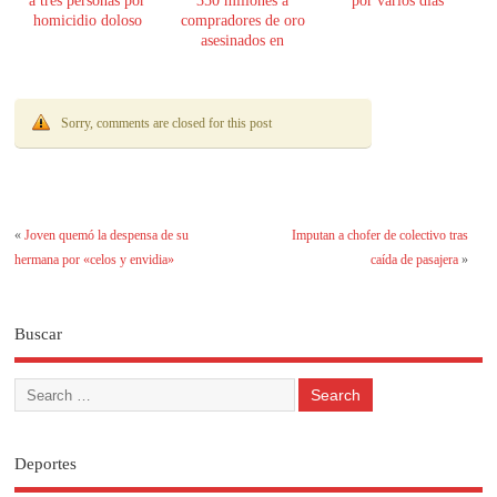
a tres personas por
350 millones a
por varios días
homicidio doloso
compradores de oro
asesinados en
Encarnación
Sorry, comments are closed for this post
«
Joven quemó la despensa de su
Imputan a chofer de colectivo tras
hermana por «celos y envidia»
caída de pasajera
»
Buscar
Deportes