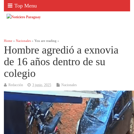
Top Menu
Home
»
Nacionales
» You are reading »
Hombre agredió a exnovia
de 16 años dentro de su
colegio
Redacción
3 junio, 2025
Nacionales