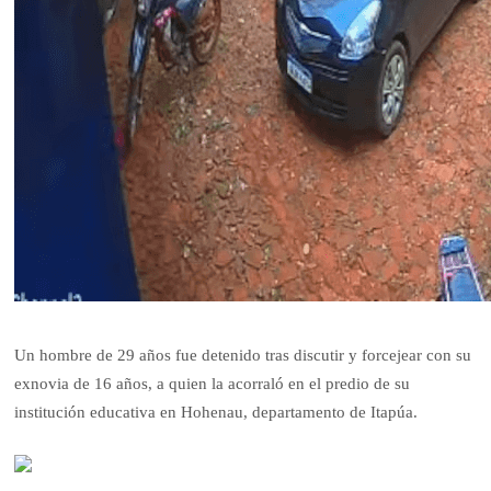
Un hombre de 29 años fue detenido tras discutir y forcejear con su
exnovia de 16 años, a quien la acorraló en el predio de su
institución educativa en Hohenau, departamento de Itapúa.