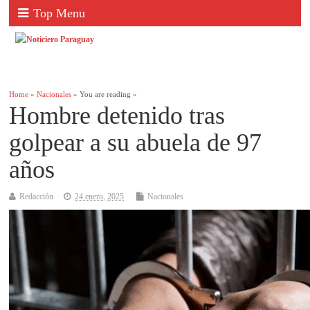
Top Menu
Home
»
Nacionales
» You are reading »
Hombre detenido tras
golpear a su abuela de 97
años
Redacción
24 enero, 2025
Nacionales