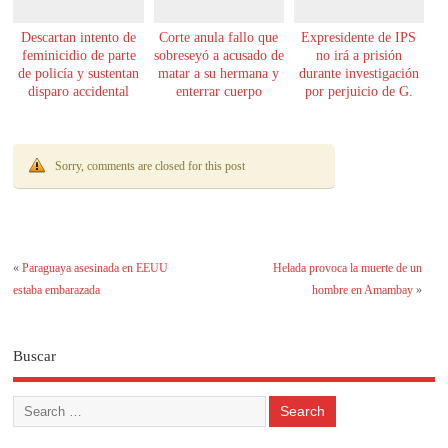
Descartan intento de
Corte anula fallo que
Expresidente de IPS
feminicidio de parte
sobreseyó a acusado de
no irá a prisión
de policía y sustentan
matar a su hermana y
durante investigación
disparo accidental
enterrar cuerpo
por perjuicio de G.
61.000 millones
Sorry, comments are closed for this post
«
Paraguaya asesinada en EEUU
Helada provoca la muerte de un
estaba embarazada
hombre en Amambay
»
Buscar