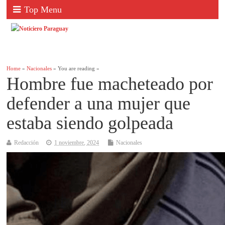
Top Menu
Home
»
Nacionales
» You are reading »
Hombre fue macheteado por
defender a una mujer que
estaba siendo golpeada
Redacción
1 noviembre, 2024
Nacionales