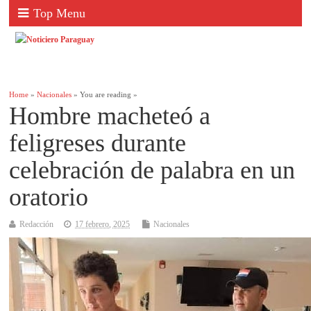
Top Menu
Home
»
Nacionales
» You are reading »
Hombre macheteó a
feligreses durante
celebración de palabra en un
oratorio
Redacción
17 febrero, 2025
Nacionales