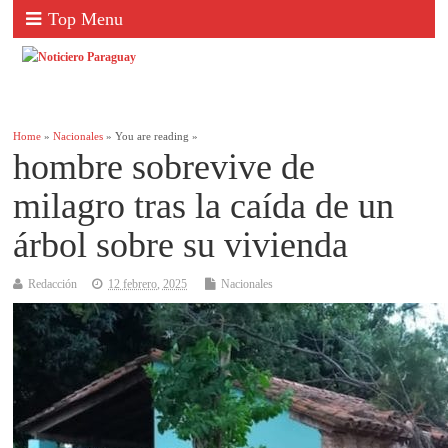
Top Menu
Home
»
Nacionales
» You are reading »
hombre sobrevive de
milagro tras la caída de un
árbol sobre su vivienda
Redacción
12 febrero, 2025
Nacionales