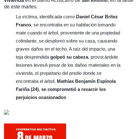
vivienda
en el barrio Achucarro de
, en la tarde
San Antonio
de este martes.
La víctima, identificada como
Daniel César Brítez
Franco
, se encontraba en su habitación tomando
mate cuando el árbol, proveniente de una propiedad
colindante, se desplomó sobre su casa, causando
graves daños en el techo. A raíz del impacto, una
teja desprendida
golpeó su cabeza
, provocándole
lesiones levesA pesar de los daños materiales en la
vivienda, el propietario del predio donde se
encontraba el árbol,
Mathías Benjamín Espínola
Fariña (24)
,
se comprometió a resarcir los
perjuicios ocasionados