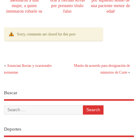
asesinaron a una
oral a Hernán Rivas
por supuesto abuso de
mujer, a quien
por presunto título
una paciente menor de
intentaron robarle su
falso
edad
moto
Sorry, comments are closed for this post
«
Anuncian lluvias y ocasionales
Marito da acuerdo para designación de
tormentas
ministros de Corte
»
Buscar
Deportes