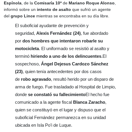
Espínola
, de la
Comisaría 10ª
de
Mariano Roque Alonso
,
informó sobre un
intento de asalto
que sufrió un agente
del
grupo Lince
mientras se encontraba en su día libre.
El suboficial ayudante de prevención y
seguridad,
Alexis Fernández (24)
, fue abordado
por
dos hombres que intentaron robarle su
motocicleta
. El uniformado se resistió al asalto y
terminó
hiriendo a uno de los delincuentes
.El
sospechoso,
Ángel Dejesus Cardozo Sánchez
(23)
, quien tenía antecedentes por dos casos
de
robo agravado
, resultó herido por un disparo de
arma de fuego. Fue trasladado al Hospital de Limpio,
donde
se constató su fallecimiento
El hecho fue
comunicado a la agente fiscal
Blanca Zaracho
,
quien se constituyó en el lugar y dispuso que el
suboficial Fernández permanezca en su unidad
ubicada en Isla Po’i de Luque.