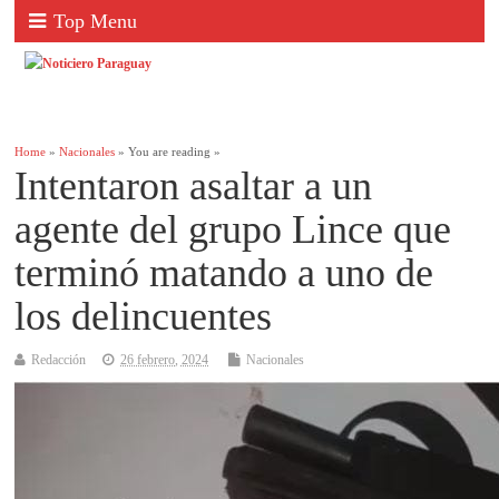
Top Menu
Home
»
Nacionales
» You are reading »
Intentaron asaltar a un
agente del grupo Lince que
terminó matando a uno de
los delincuentes
Redacción
26 febrero, 2024
Nacionales