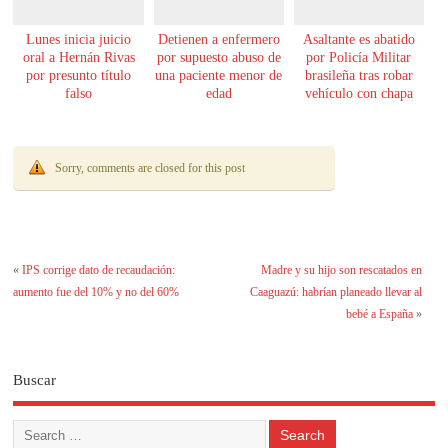
Lunes inicia juicio
Detienen a enfermero
Asaltante es abatido
oral a Hernán Rivas
por supuesto abuso de
por Policía Militar
por presunto título
una paciente menor de
brasileña tras robar
falso
edad
vehículo con chapa
paraguaya
Sorry, comments are closed for this post
«
IPS corrige dato de recaudación:
Madre y su hijo son rescatados en
aumento fue del 10% y no del 60%
Caaguazú: habrían planeado llevar al
bebé a España
»
Buscar