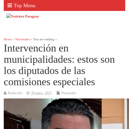
Top Menu
Home
»
Nacionales
» You are reading »
Intervención en
municipalidades: estos son
los diputados de las
comisiones especiales
Redacción
28 mayo, 2025
Nacionales