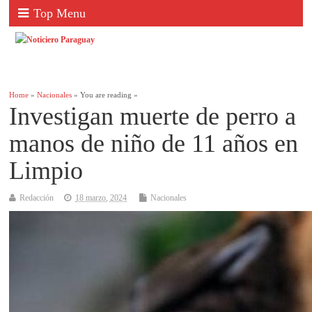
Top Menu
Home
»
Nacionales
» You are reading »
Investigan muerte de perro a
manos de niño de 11 años en
Limpio
Redacción
18 marzo, 2024
Nacionales