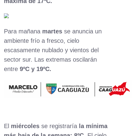
máxima de 17ºC.
Para mañana
martes
se anuncia un
ambiente frío a fresco, cielo
escasamente nublado y vientos del
sector sur. Las extremas oscilarán
entre
9ºC y 19ºC.
El
miércoles
se registraría
la mínima
más baja de la semana: 8ºC.
El cielo