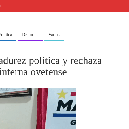
o
Política
Deportes
Varios
durez política y rechaza
 interna ovetense