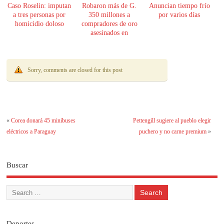
Caso Roselin: imputan
Robaron más de G.
Anuncian tiempo frío
a tres personas por
350 millones a
por varios días
homicidio doloso
compradores de oro
asesinados en
Encarnación
Sorry, comments are closed for this post
«
Corea donará 45 minibuses
Pettengill sugiere al pueblo elegir
eléctricos a Paraguay
puchero y no carne premium
»
Buscar
Deportes