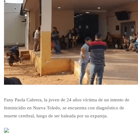
Fany Paola Cabrera, la joven de 24 años víctima de un intento de
feminicidio en Nueva Toledo, se encuentra con diagnóstico de
muerte cerebral, luego de ser baleada por su expareja.