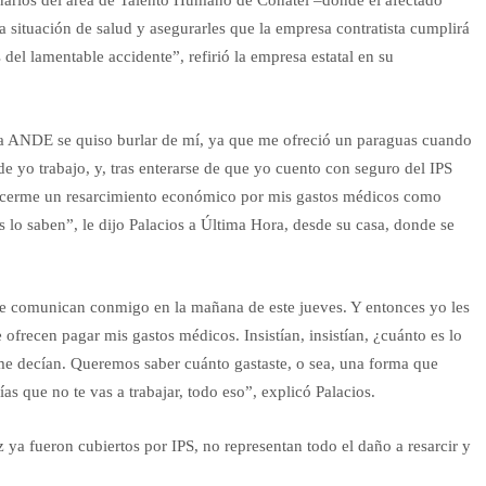
arios del área de Talento Humano de Conatel –donde el afectado
la situación de salud y asegurarles que la empresa contratista cumplirá
 del lamentable accidente”, refirió la empresa estatal en su
 “La ANDE se quiso burlar de mí, ya que me ofreció un paraguas cuando
 yo trabajo, y, tras enterarse de que yo cuento con seguro del IPS
ofrecerme un resarcimiento económico por mis gastos médicos como
 lo saben”, le dijo Palacios a Última Hora, desde su casa, donde se
se comunican conmigo en la mañana de este jueves. Y entonces yo les
ofrecen pagar mis gastos médicos. Insistían, insistían, ¿cuánto es lo
 me decían. Queremos saber cuánto gastaste, o sea, una forma que
as que no te vas a trabajar, todo eso”, explicó Palacios.
 ya fueron cubiertos por IPS, no representan todo el daño a resarcir y