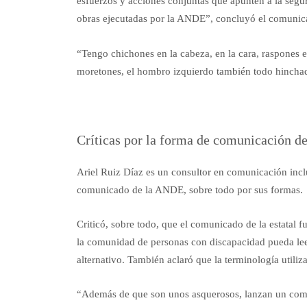
esfuerzos y acciones conjuntas que apunten a la segur
obras ejecutadas por la ANDE”, concluyó el comunic
“Tengo chichones en la cabeza, en la cara, raspones en
moretones, el hombro izquierdo también todo hincha
Críticas por la forma de comunicación 
Ariel Ruiz Díaz es un consultor en comunicación inclu
comunicado de la ANDE, sobre todo por sus formas.
Criticó, sobre todo, que el comunicado de la estatal f
la comunidad de personas con discapacidad pueda leer
alternativo. También aclaró que la terminología utiliza
“Además de que son unos asquerosos, lanzan un comun