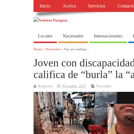
Inicio
Acerca
Servicios
Contact
Locales
Nacionales
Internacionales
Home
»
Nacionales
» You are reading »
Joven con discapacidad
califica de “burla” la
Redacción
10 octubre, 2025
Nacionales