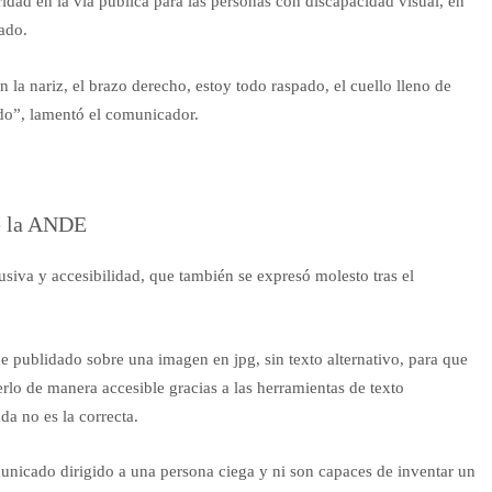
idad en la vía pública para las personas con discapacidad visual, en
ado.
 la nariz, el brazo derecho, estoy todo raspado, el cuello lleno de
do”, lamentó el comunicador.
de la ANDE
siva y accesibilidad, que también se expresó molesto tras el
ue publidado sobre una imagen en jpg, sin texto alternativo, para que
lo de manera accesible gracias a las herramientas de texto
da no es la correcta.
icado dirigido a una persona ciega y ni son capaces de inventar un