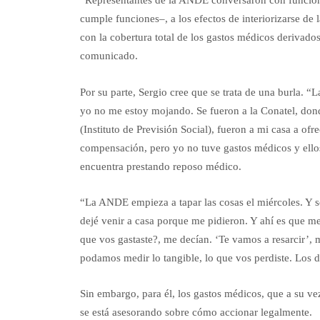
“Representantes de la ANDE conversaron con funcion
cumple funciones–, a los efectos de interiorizarse de 
con la cobertura total de los gastos médicos derivados
comunicado.
Por su parte, Sergio cree que se trata de una burla.
yo no me estoy mojando. Se fueron a la Conatel, donde
(Instituto de Previsión Social), fueron a mi casa a 
compensación, pero yo no tuve gastos médicos y ellos
encuentra prestando reposo médico.
“La ANDE empieza a tapar las cosas el miércoles. Y 
dejé venir a casa porque me pidieron. Y ahí es que me 
que vos gastaste?, me decían. ‘Te vamos a resarcir’,
podamos medir lo tangible, lo que vos perdiste. Los dí
Sin embargo, para él, los gastos médicos, que a su vez
se está asesorando sobre cómo accionar legalmente.