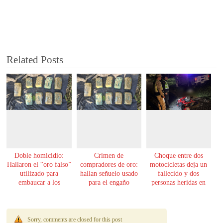
Related Posts
Doble homicidio:
Crimen de
Choque entre dos
Hallaron el “oro falso”
compradores de oro:
motocicletas deja un
utilizado para
hallan señuelo usado
fallecido y dos
embaucar a los
para el engaño
personas heridas en
hombres asesinados en
Yby Yaú
Encarnación
Sorry, comments are closed for this post