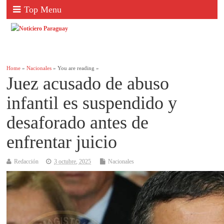
Top Menu
Home
»
Nacionales
» You are reading »
Juez acusado de abuso
infantil es suspendido y
desaforado antes de
enfrentar juicio
Redacción
3 octubre, 2025
Nacionales