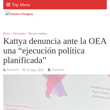
Top Menu
Home
»
Nacionales
» You are reading »
Kattya denuncia ante la OEA
una “ejecución política
planificada”
Redacción
23 junio, 2026
Nacionales