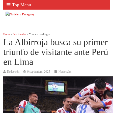
Top Menu
Home
»
Nacionales
» You are reading »
La Albirroja busca su primer
triunfo de visitante ante Perú
en Lima
Redacción
9 septiembre, 2025
Nacionales