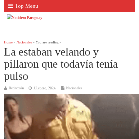
Top Menu
Home
»
Nacionales
» You are reading »
La estaban velando y
pillaron que todavía tenía
pulso
Redacción
12 enero, 2024
Nacionales