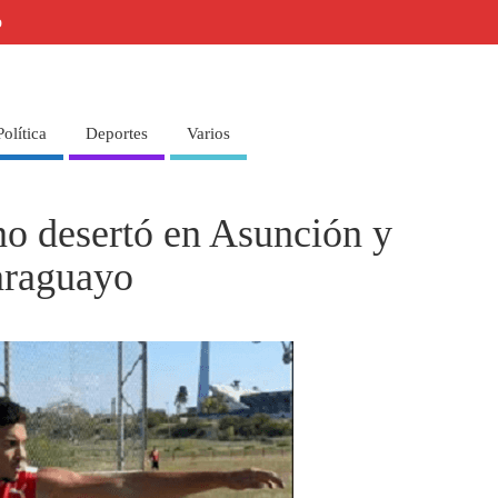
o
Política
Deportes
Varios
no desertó en Asunción y
araguayo