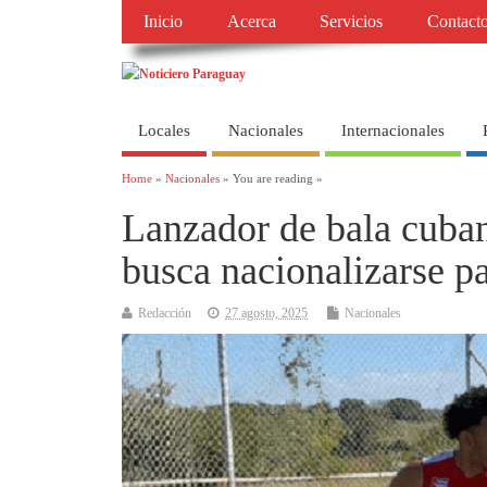
Inicio
Acerca
Servicios
Contact
Locales
Nacionales
Internacionales
Home
»
Nacionales
» You are reading »
Lanzador de bala cuba
busca nacionalizarse p
Redacción
27 agosto, 2025
Nacionales