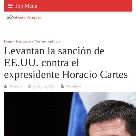
Top Menu
Home
»
Nacionales
» You are reading »
Levantan la sanción de
EE.UU. contra el
expresidente Horacio Cartes
Redacción
6 octubre, 2025
Nacionales