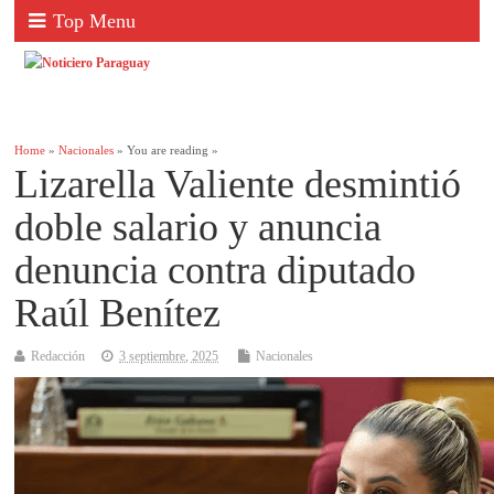
Top Menu
Home
»
Nacionales
» You are reading »
Lizarella Valiente desmintió
doble salario y anuncia
denuncia contra diputado
Raúl Benítez
Redacción
3 septiembre, 2025
Nacionales