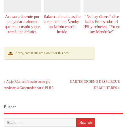
Acusan a docente por
Balacera durante asalto
“No hay dinero” dice
no ayudar a alumno
a comercio en Ñemby:
Isaías Fretes sobre el
que era acosado y que
un ladrón estaría
IPS y refuerza: “Yo no
tomó una drástica
herido
soy Mandrake”
decisión
Sorry, comments are closed for this post
«
Alejo Ríos confirmado como pre
CARTES ORDENÓ DESPLIEGUE
candidato a Gobernador por el PLRA
DE MILITARES
»
Buscar