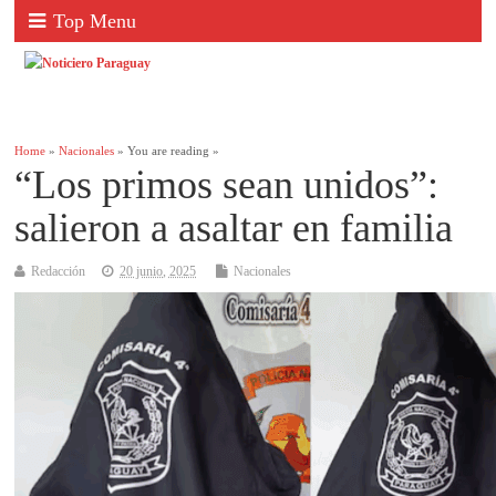
Top Menu
Home
»
Nacionales
» You are reading »
“Los primos sean unidos”:
salieron a asaltar en familia
Redacción
20 junio, 2025
Nacionales