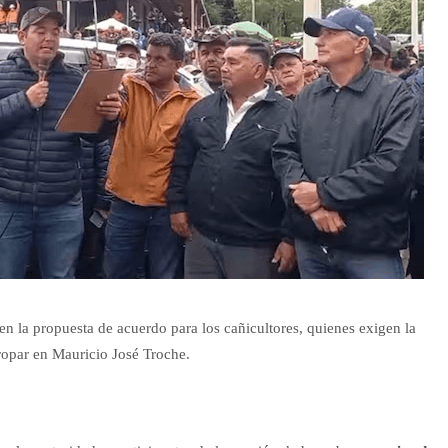
n la propuesta de acuerdo para los cañicultores, quienes exigen la
ropar en Mauricio José Troche.