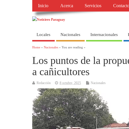
Inicio
Acerca
Servicios
Contact
Locales
Nacionales
Internacionales
Home
»
Nacionales
» You are reading »
Los puntos de la propu
a cañicultores
Redacción
8 octubre, 2025
Nacionales