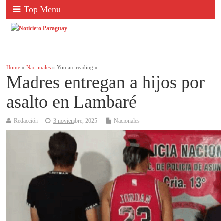
Top Menu
Home
»
Nacionales
» You are reading »
Madres entregan a hijos por
asalto en Lambaré
Redacción
3 noviembre, 2025
Nacionales