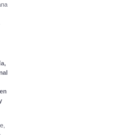
ana
s
ía,
nal
 en
y
e,
e