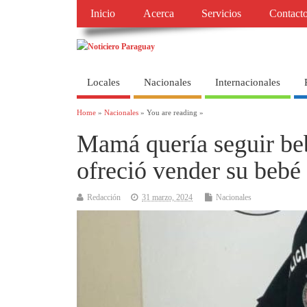
Inicio
Acerca
Servicios
Contact
Locales
Nacionales
Internacionales
Home
»
Nacionales
» You are reading »
Mamá quería seguir beb
ofreció vender su bebé
Redacción
31 marzo, 2024
Nacionales