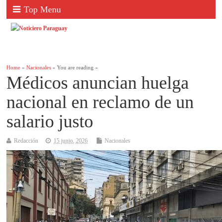
Top Menu
Home
»
Nacionales
» You are reading »
Médicos anuncian huelga
nacional en reclamo de un
salario justo
Redacción
15 junio, 2026
Nacionales