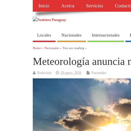
Inicio
Acerca
Servicios
Contact
Locales
Nacionales
Internacionales
Home
»
Nacionales
» You are reading »
Meteorología anuncia m
Redacción
20 mayo, 2026
Nacionales