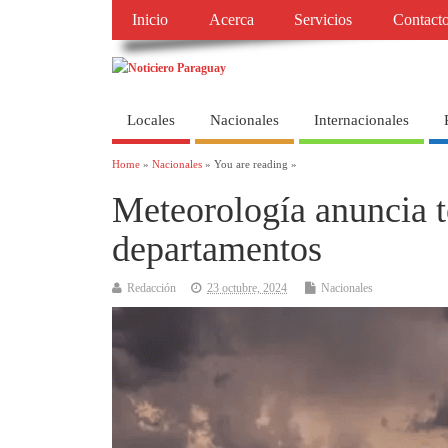
Inicio
Acerca
Servicios
Contact
Locales
Nacionales
Internacionales
Home
»
Nacionales
» You are reading »
Meteorología anuncia 
departamentos
Redacción
23 octubre, 2024
Nacionales